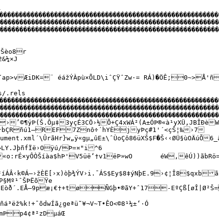
B?
�—Êóg¨€‡S…WÉÒôFÎôI¬
R­	çŒß•9Â›9#Û-æà€@a